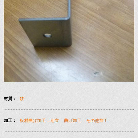
材質：
鉄
加工：
板材曲げ加工
組立
曲げ加工
その他加工