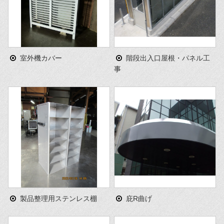
室外機カバー
階段出入口屋根・パネル工
事
製品整理用ステンレス棚
庇R曲げ