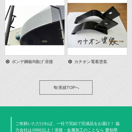
ボンデ鋼板R曲げ 溶接
カチオン電着塗装
実績TOPへ
ご依頼いただければ、一社で完結で完成品をお届け！
協
力会社は100社以上！溶接・金属加工のことなら
愛知県