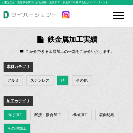
太陽光架台 | 愛知県小牧市にある溶接・金属加工・板金加工の株式会社ダイバージェント
鉄金属加工実績
ご紹介できる金属加工の一部をご紹介いたします。
素材カテゴリ
アルミ
ステンレス
鉄
その他
加工カテゴリ
曲げ加工
溶接・接合加工
機械加工
表面処理
その他加工